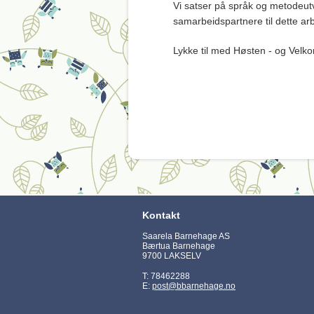
Vi satser på språk og metodeutv
samarbeidspartnere til dette arb
Lykke til med Høsten - og Velko
Kontakt
Saarela Barnehage AS
Bærtua Barnehage
9700 LAKSELV
T: 78462288
E:
post@bbarnehage.no