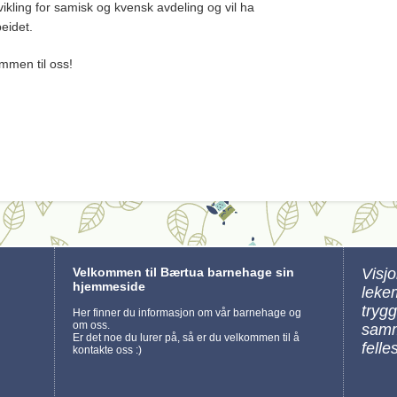
ikling for samisk og kvensk avdeling og vil ha
eidet.
mmen til oss!
Velkommen til Bærtua barnehage sin
Visj
hjemmeside
leke
tryg
Her finner du informasjon om vår barnehage og
om oss.
samm
Er det noe du lurer på, så er du velkommen til å
felle
kontakte oss :)