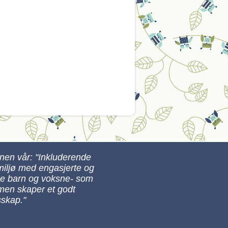
onen vår: "Inkluderende
miljø med engasjerte og
ge barn og voksne- som
en skaper et godt
sskap."