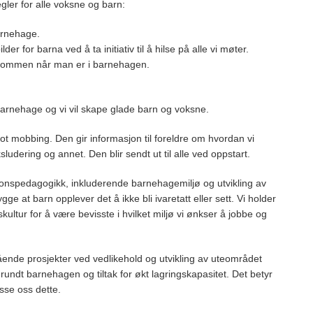
egler for alle voksne og barn:
barnehage.
er for barna ved å ta initiativ til å hilse på alle vi møter.
velkommen når man er i barnehagen.
.
 barnehage og vi vil skape glade barn og voksne.
t mobbing. Den gir informasjon til foreldre om hvordan vi
sludering og annet. Den blir sendt ut til alle ved oppstart.
asjonspedagogikk, inkluderende barnehagemiljø og utvikling av
ge at barn opplever det å ikke bli ivaretatt eller sett. Vi holder
ltur for å være bevisste i hvilket miljø vi ønkser å jobbe og
ende prosjekter ved vedlikehold og utvikling av uteområdet
g rundt barnehagen og tiltak for økt lagringskapasitet. Det betyr
asse oss dette.