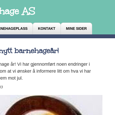
ehage AS
RNEHAGEPLASS
KONTAKT
MINE SIDER
nytt barnehageår!
hage år! Vi har gjennomført noen endringer i
om at vi ønsker å informere litt om hva vi har
rem mot jul.
33